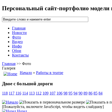
Персональный сайт-портфолио модели
Главная
Новости
Фото
Видео
Инфо
Обои
Контакты
Главная
>> Фото
Галерея
Начало
»
Работы в театре
Двое с большой дороги
118
117
116
114
113
112
109
107
106
98
95
94
90
89
86
85
84
[Пожалуйста, включите JavaScript, чтобы видеть слайдшоу]
Назад