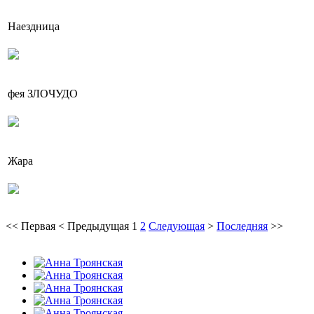
Наездница
фея ЗЛОЧУДО
Жара
<<
Первая
<
Предыдущая
1
2
Следующая
>
Последняя
>>