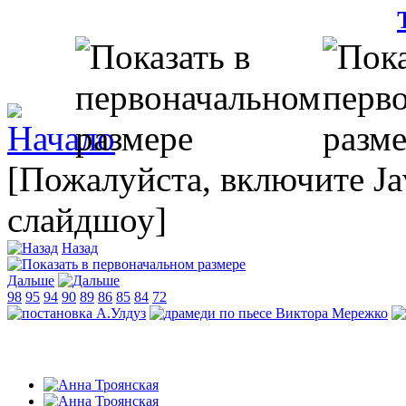
[Пожалуйста, включите Ja
слайдшоу]
Назад
Дальше
98
95
94
90
89
86
85
84
72